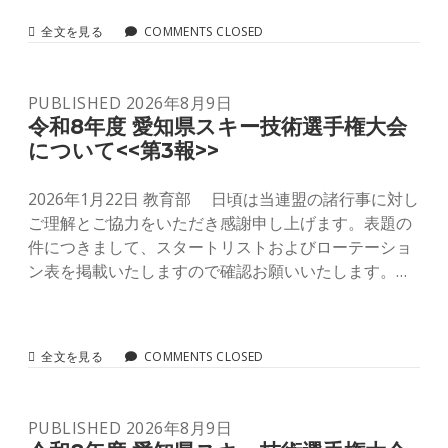
令
全文を見る
COMMENTS CLOSED
和
8
年
PUBLISHED 2026年8月9日
度
愛
令和8年度 愛知県スキー技術選手権大会
知
について<<第3報>>
県
ス
キ
2026年1月22日 教育部 日頃は当連盟の諸行事に対し
ー
ご理解とご協力をいただき感謝申し上げます。表題の
技
件につきまして、スタートリストおよびローテーショ
術
選
ン表を掲載いたしますので確認お願いいたします。…
手
権
大
会
に
令
全文を見る
COMMENTS CLOSED
つ
和
い
8
て
年
PUBLISHED 2026年8月9日
<<
度
第
愛