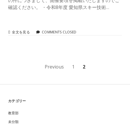
の件につきまして、開催要項を掲載いたしますのでご
術
選
確認ください。 ・令和8年度 愛知県スキー技術…
手
権
大
会
に
令
全文を見る
COMMENTS CLOSED
つ
和
い
8
て
年
<<
度
第
愛
2
知
投
Previous
1
2
報
県
>>
ス
稿
キ
ー
の
技
術
ペ
選
Sidebar
カテゴリー
手
ー
権
教育部
大
ジ
会
未分類
に