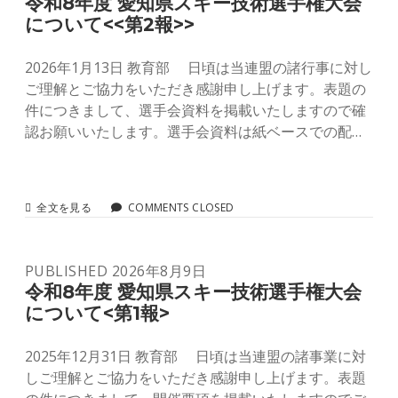
令和8年度 愛知県スキー技術選手権大会
4
知
について<<第2報>>
報
県
>>
ス
キ
2026年1月13日 教育部 日頃は当連盟の諸行事に対し
ー
ご理解とご協力をいただき感謝申し上げます。表題の
技
件につきまして、選手会資料を掲載いたしますので確
術
選
認お願いいたします。選手会資料は紙ベースでの配…
手
権
大
会
に
令
全文を見る
COMMENTS CLOSED
つ
和
い
8
て
年
PUBLISHED 2026年8月9日
<<
度
第
愛
令和8年度 愛知県スキー技術選手権大会
3
知
について<第1報>
報
県
>>
ス
キ
2025年12月31日 教育部 日頃は当連盟の諸事業に対
ー
しご理解とご協力をいただき感謝申し上げます。表題
技