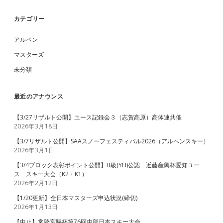
Sidebar
カテゴリー
アルペン
マスターズ
未分類
最近のアナウンス
【3/27リザルト公開】ユース記録会３（志賀高原）高体連共催
2026年3月18日
【3/7リザルト公開】SAAスノーフェスティバル2026（アルペンスキー）
2026年3月1日
【3/4ブロック表彰ポイント公開】B級(YH)公認 近藤産興杯愛知ユー
ス スキー大会（K2・K1）
2026年2月12日
【1/20更新】全日本マスターズ申込状況(締切)
2026年1月13日
【中止】常陸宮賜杯第76回中部日本スキー大会