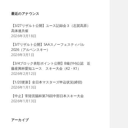
最近のアナウンス
【3/27リザルト公開】ユース記録会３（志賀高原）
高体連共催
2026年3月18日
【3/7リザルト公開】SAAスノーフェスティバル
2026（アルペンスキー）
2026年3月1日
【3/4ブロック表彰ポイント公開】B級(YH)公認 近
藤産興杯愛知ユース スキー大会（K2・K1）
2026年2月12日
【1/20更新】全日本マスターズ申込状況(締切)
2026年1月13日
【中止】常陸宮賜杯第76回中部日本スキー大会
2026年1月13日
アーカイブ