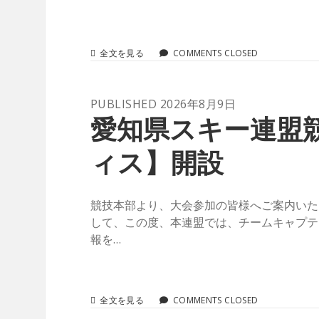
式
の
出
席
１
全文を見る
COMMENTS CLOSED
の
月
要
９
否
日
に
PUBLISHED 2026年8月9日
（土）
つ
～
愛知県スキー連盟
い
１
て
１
【過
ィス】開設
日
去
（月
の
祝）
お
開
問
競技本部より、大会参加の皆様へご案内いたし
催
い
の
して、この度、本連盟では、チームキャプテ
合
ア
報を…
わ
ル
せ】
ペ
【1
ン
ア
各
ル
予
愛
全文を見る
COMMENTS CLOSED
ペ
選
知
ン