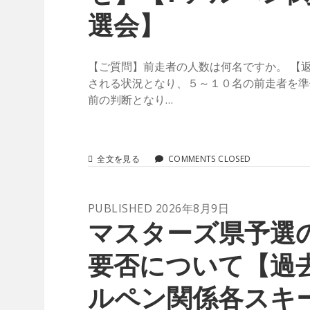
Posts
選会】
【ご質問】前走者の人数は何名ですか。 【
される状況となり、５～１０名の前走者を準
前の判断となり…
前
全文を見る
COMMENTS CLOSED
走
者
の
PUBLISHED 2026年8月9日
人
数
マスターズ県予選
に
つ
要否について【過去
い
て
【過
ルペン関係各スキ
去
の