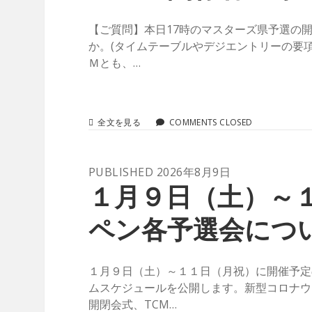
お
問
【ご質問】本日17時のマスターズ県予選の
い
か。(タイムテーブルやデジエントリーの要
合
わ
Ｍとも、…
せ】
【1
ア
ル
マ
全文を見る
COMMENTS CLOSED
ペ
ス
ン
タ
関
ー
係
PUBLISHED 2026年8月9日
ズ
各
県
ス
１月９日（土）～
予
キ
選
ー
ペン各予選会につ
の
大
1
会
月
愛
8
知
１月９日（土）～１１日（月祝）に開催予定
日
県
の
ムスケジュールを公開します。新型コロナウ
予
開
選
開閉会式、TCM…
会
会】